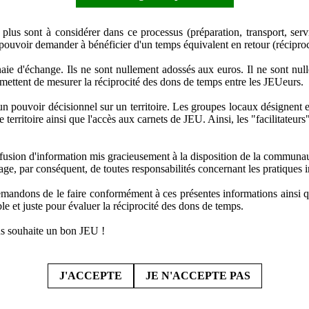
us sont à considérer dans ce processus (préparation, transport, servic
 pouvoir demander à bénéficier d'un temps équivalent en retour (réciproc
aie d'échange. Ils ne sont nullement adossés aux euros. Il ne sont nu
mettent de mesurer la réciprocité des dons de temps entre les JEUeurs.
n pouvoir décisionnel sur un territoire. Les groupes locaux désignent e
e territoire ainsi que l'accès aux carnets de JEU. Ainsi, les "facilitateu
iffusion d'information mis gracieusement à la disposition de la communa
gage, par conséquent, de toutes responsabilités concernant les pratiques 
mandons de le faire conformément à ces présentes informations ainsi qu'
le et juste pour évaluer la réciprocité des dons de temps.
s souhaite un bon JEU !
J'ACCEPTE
JE N'ACCEPTE PAS