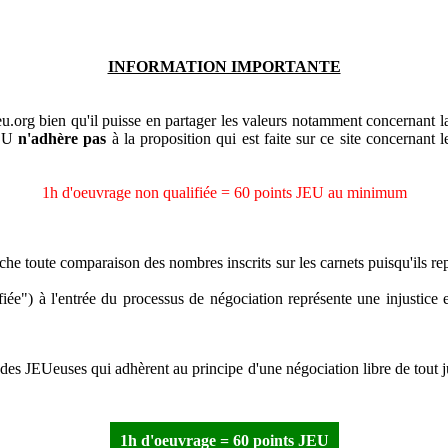
INFORMATION IMPORTANTE
org bien qu'il puisse en partager les valeurs notamment concernant la
JEU
n'adhère pas
à la proposition qui est faite sur ce site concernant
1h d'oeuvrage non qualifiée = 60 points JEU au minimum
che toute comparaison des nombres inscrits sur les carnets puisqu'ils re
fiée") à l'entrée du processus de négociation représente une injustice 
es JEUeuses qui adhèrent au principe d'une négociation libre de tout j
1h d'oeuvrage = 60 points JEU